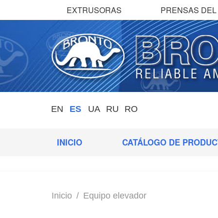
EXTRUSORAS
PRENSAS DEL 
EN
ES
UA
RU
RO
INICIO
CATÁLOGO DE PRODUC
Inicio
/
Equipo elevador