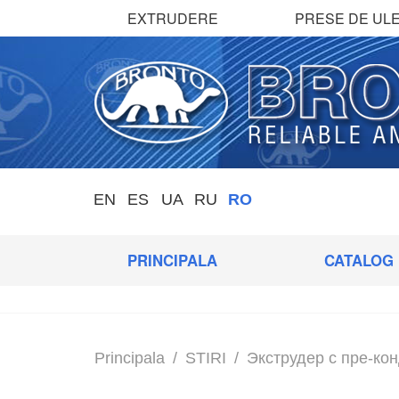
EXTRUDERE
PRESE DE ULE
EN
ES
UA
RU
RO
PRINCIPALA
CATALOG
Principala
/
STIRI
/
Экструдер с пре-ко