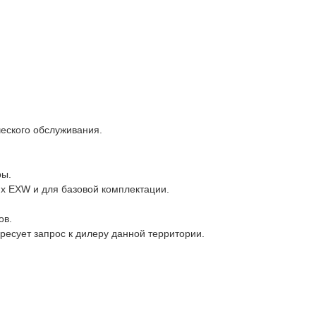
ческого обслуживания.
ры.
х EXW и для базовой комплектации.
ов.
есует запрос к дилеру данной территории.