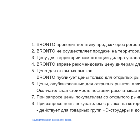
BRONTO проводит политику продаж через регион
BRONTO не осуществляет продажи на территория
Цену для территории компетенции дилера устана
BRONTO вправе рекомендовать цену дилерам дл
Цена для открытых рынков.
BRONTO публикует цены только для открытых рынк
Цены, опубликованные для открытых рынков, яв
Окончательная стоимость поставки рассчитываетс
При запросе цены покупателем со открытого рын
При запросе цены покупателем с рынка, на кото
- действует для товарных групп «Экструдеры и 
FaLang translation system by Faboba