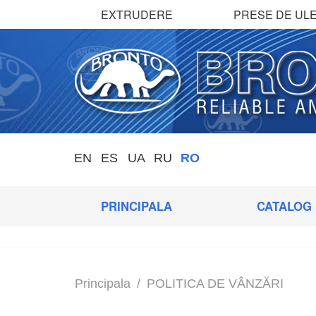
EXTRUDERE
PRESE DE ULE
EN
ES
UA
RU
RO
PRINCIPALA
CATALOG
Principala
/
POLITICA DE VÂNZĂRI