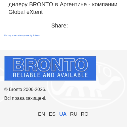
дилеру BRONTO в Аргентине - компании
Global eXtent
Share:
FaLang translation system by Faboba
© Bronto 2006-2026.
Всі права захищені.
EN
ES
UA
RU
RO