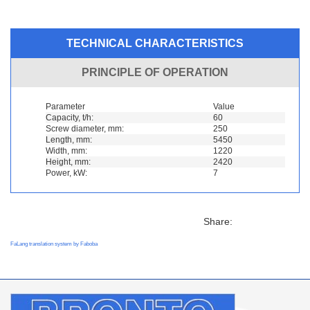
TECHNICAL CHARACTERISTICS
PRINCIPLE OF OPERATION
Parameter
Value
Capacity, t/h:
60
Screw diameter, mm:
250
Length, mm:
5450
Width, mm:
1220
Height, mm:
2420
Power, kW:
7
Share:
FaLang translation system by Faboba